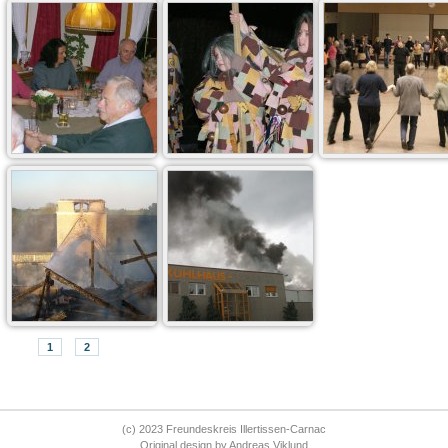
anker
fasnet
fest noz
8 Bilder
68 Bilder
31 Bilder
1
2
grossbrand
incendie kollmer
3 Bilder
8 Bilder
(c) 2023 Freundeskreis Illertissen-Carnac
Original design
by
Andreas Viklund