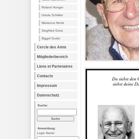
Roland Hunger
Ursula Schilder
Marianna Henle
Siegfried Grotz
Biggel Guido
Cercle des Amis
Mitgliederbereich
Liens et Partenaires
Contacts
Impressum
Datenschutz
Suche:
Anmeldung:
Login Name: